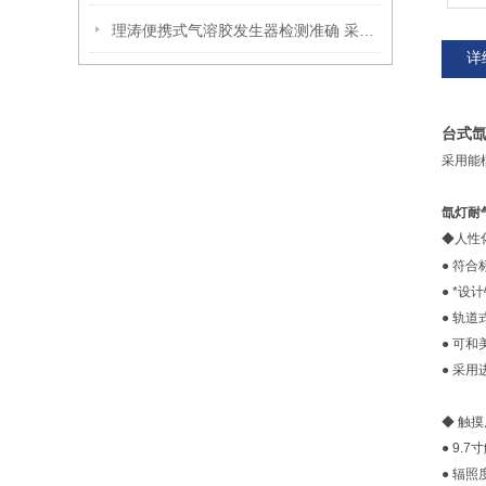
理涛便携式气溶胶发生器检测准确 采购指南
详
台式
采用能
氙灯耐
◆人性
● 符
● *
● 轨
● 可
● 采用
◆ 触摸
● 9
● 辐