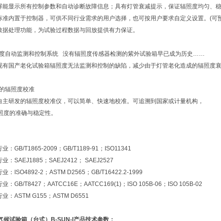
摸屏能显示所有控制参数和自动诊断故障信息；具有灯管衰减提示，保证辐照度均匀、
业标准内置于控制器，可供不同行业需求的用户选择，也可按用户要求自定义设置。(可预
有数据处理功能，为试验过程数据与回放提供有力保证。
照度自动监测和控制系统 没有辐照度传感器检测的紫外试验箱早已成为历史……
破现有国产老化试验箱辐照度无法监测和控制的缺陷，减少由于灯管老化造成的辐照度
业的辐照度校准
备自主研发的辐照度校准仪，可以简单、快速地校准。可追溯到国家或计量机构，
照度的准确与稳定性。
业：GB/T1865-2009；GB/T1189-91；ISO11341
业：SAEJ1885；SAEJ2412； SAEJ2527
业：ISO4892-2；ASTM D2565；GB/T16422.2-1999
业：GB/T8427；AATCC16E；AATCC169(1)；ISO 105B-06；ISO 105B-02
业：ASTM G155；ASTM D6551
气候试验箱（台式）B-SUN-I产品技术参数：