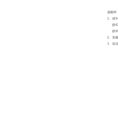
选购件
1、@3
@42
@300
2、实
3、箱