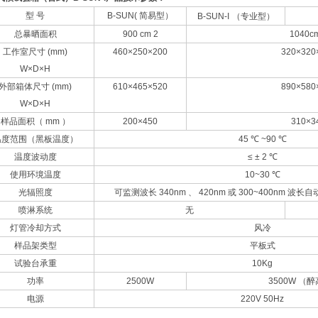
型 号
B-SUN
( 简易型）
B-SUN-I
（专业型）
总暴晒面积
900 cm 2
1040c
工作室尺寸 (mm)
460×250×200
320×320
W×D×H
外部箱体尺寸 (mm)
610×465×520
890×580
W×D×H
样品面积（ mm ）
200×450
310×3
温度范围（黑板温度）
45 ℃ ~90 ℃
温度波动度
≤ ± 2 ℃
使用环境温度
10~30 ℃
光辐照度
可监测波长 340nm 、 420nm 或 300~400nm 波长
喷淋系统
无
灯管冷却方式
风冷
样品架类型
平板式
试验台承重
10Kg
功率
2500W
3500W （醉
电源
220V 50Hz