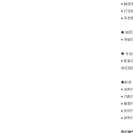
● 触
● 行
● 具
◆ 辐
● 突
◆ 专
● 配
保证辐
◆标准
● 涂料行
● 汽配行
● 橡塑行
● 纺织行
● 材料行
氙灯耐