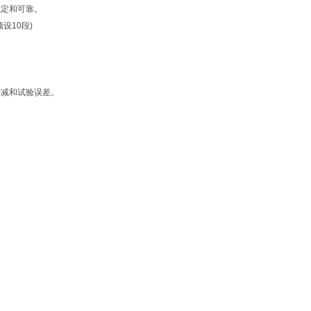
稳定和可靠。
设10段)
衰减和试验误差。