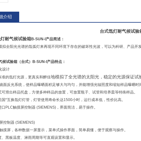
细介绍
台式氙灯耐气候试验
氙灯耐气候试验箱
B-SUN-I产品简述：
模拟全阳光光谱的氙弧灯来再现不同环境下存在的破坏性光波，可以为科研、产品开
气候试验箱（台式）B-SUN-I产品特点：
化设计
地模拟了全光谱的太阳光，稳定的光源保证试
合标准的氙灯光源，更真实和醉佳
设计镜面反光系统，使样品曝晒面积足够大与均匀，并能增强光辐照度和缩短样品曝晒时
道式可滑出样品托盘，方便多种样品的放置，可放置瓶子、试管和培养皿等特殊样品。
和美国*互换氙灯灯管，灯管使用寿命长达1500小时，运行成本低，性价比高。
进口PLC触摸屏控制器 (SIEMENS)，界面简洁，易于操作。
屏控制器 (SIEMENS)
.7寸触摸屏，各种数据一屏显示，菜单式操作界面，简单易懂，便于观察与操作。
照度、黑板温度、淋雨周期等可直观设置和显示。