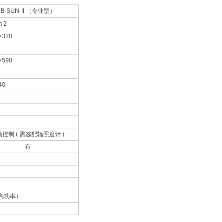
B-SUN-II
（专业型）
m 2
×320
×590
40
自动控制 ( 需选配辐照度计 )
有
高
功率）