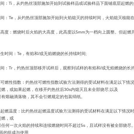
间：Ti，从灼热丝顶部施加开始到试验样品或试验样品下面铺底层起燃的
间：Te，从灼热丝顶部施加开始到火焰熄灭的持续时间，火焰熄灭核能在
高度：燃烧时后火焰的大高度，此高度以5mm为一档向上圆整。但起燃
生时间：Te，有焰和/或无焰燃烧的长持续时间;
间：Tr，灼热丝顶部移开试样后，观察到试样的有焰和/或无焰燃烧的长持
可燃性指数：灼热丝可燃性指数试验方法测得的受试材料在满足以下情况时
不起燃，或如果起燃，在移开灼热丝后30s内熄灭且未全部烧尽;以及
如果有熔融滴落物，其不会引燃规定的包装绢纸。
起燃温度：比灼热丝起燃温度试验方法测得的受试材料在满足以下情况时的zu
不起燃，或
如果任何一次火焰的持续和连续燃烧时间不超过5s，且试样没有被全部烧尽
 仪器的组成与使用