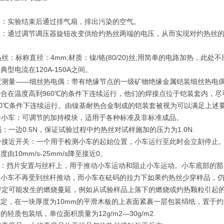
扇：实验结束后通过排气扇，排出污染的空气。
器：通过调节调压器旋钮改变供给灼热丝两端的电压，从而实现对灼热丝
灼热丝：标称直径：4mm;材质：镍/铬(80/20)丝;用简单的电路加热，
典型电流在120A-150A之间。
温度测量——细丝热电偶：带有绝缘节点的一级矿物绝缘金属铠装细丝热电偶。标
适合在温度高到960℃的条件下连续运行，他们的焊接点位于铠装套内，
50℃条件下连续运行。由镍基耐热合金制成的铠装套被视为可以满足上述
载样小车：可调节的加持模块，适用于各种标准及非标准成品。
砝码：一边0.5N，保证试验过程中灼热丝对试样施加的压力为1.0N.
两个接近开关：一个用于检测小车的起始位置，小车运行至此时会立刻停止
度由10mm/s-25mm/s降至接近0。
挡片：挡片安置与丝杆上，用于推动小车运动和阻止小车运动。小车底部的
，小车不再受到丝杆推动，而小车在砝码的拉力下如果灼热丝少穿样品，仍
为评定可能发生的燃烧蔓延，例如从试验样品上落下的燃烧或灼热颗粒引起
定，在一块厚度为10mm的平滑木板的上表面紧裹一层包装绢纸，置于灼
的轻质包装纸，单位面积质量为12g/m2—30g/m2.