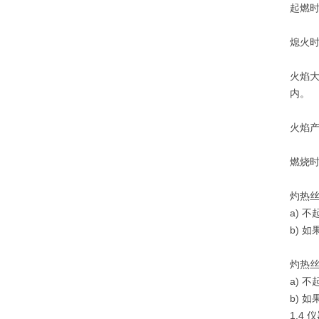
起燃时
熄火时
火焰大
内。
火焰产
燃烧时
灼热丝
a) 
b) 
灼热丝
a) 
b) 
1.4