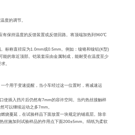
的温度的调节。
此处不应有保持温度的反馈装置或反馈回路。将顶端加热到960℃
称直径应为1.0mm或0.5mm。例如：镍铬和镍铝(K型)
尽可能的靠近顶部。铠装套应由金属制成，能耐受在温度至少
要求。
。一个用于变速提醒，当小车经过这一位置时，将减速运
豁口使插入挡片后仍然有7mm的容许空间。当灼热丝接触样
然可以继续运动之多7mm。
的燃烧蔓延，在试验样品下面放置一块规定的铺底层。除非
热丝施加到试验样品的作用点下面200±5mm。绢纸为柔软