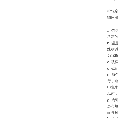
排气
调压
a. 
所需的
b. 
线材
为10
c. 
d. 
e. 
行，速
f. 
品时
g. 
另有规
而强韧