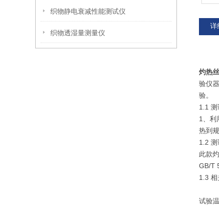
织物静电衰减性能测试仪
详
织物透湿量测量仪
灼热
验仪
验。
1.1 
1、
热到
1.2 
此款
GB/T 
1.3 
试验