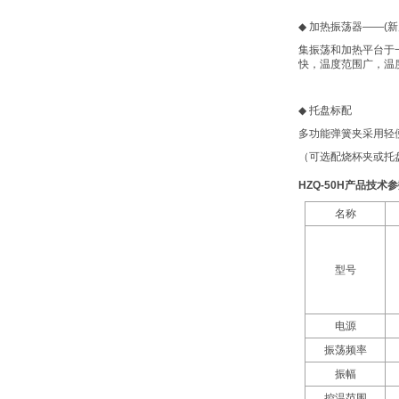
◆
加热振荡器
——(
新
集振荡和加热平台于
快，温度范围广，温
◆
托盘标配
多功能弹簧夹采用轻
（可选配烧杯夹或托
HZQ-50H
产品技术参
名称
型号
电源
振荡频率
振幅
控温范围