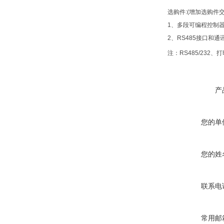
选购件
:(
增加选购件
1
、多段可编程控制
2
、
RS485
接口和通
注：
RS485/232
、打
产
您的单
您的姓
联系电
常用邮