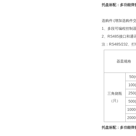
托盘标配：多功能弹
选购件
:(
增加选购件
1
、多段可编程控制
2
、
RS485
接口和通
注：
RS485/232
、打
器皿规格
50(
100(
250(
三角烧瓶
（只）
500(
1000
2000
托盘标配：多功能弹