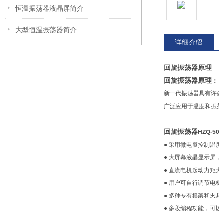
恒温振荡器液晶屏简介
大型恒温振荡器简介
详细介绍
回旋振荡器原理
回旋振荡器原理
：
新一代振荡器具有许
广泛应用于温度和振
回旋振荡器
HZQ-5
●
采用微电脑控制温
●
大屏幕液晶显示屏
●
直流电机起动力矩
●
用户可自行调节电
●
多种专有摇架和夹
●
多段编程功能，可