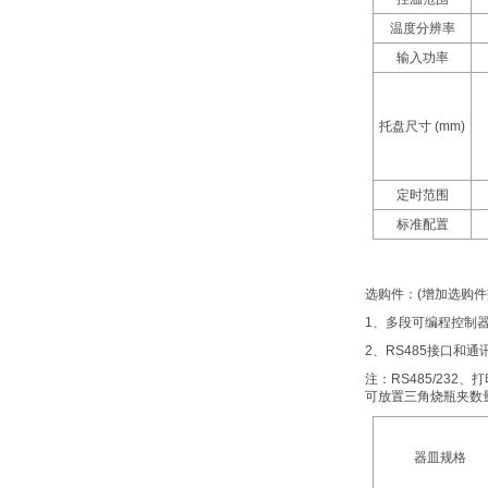
温度分辨率
输入功率
托盘尺寸
(mm)
定时范围
标准配置
选购件：
(
增加选购件
1
、多段可编程控制
2
、
RS485
接口和通
注：
RS485/232
、打
可放置三角烧瓶夹数
器皿规格