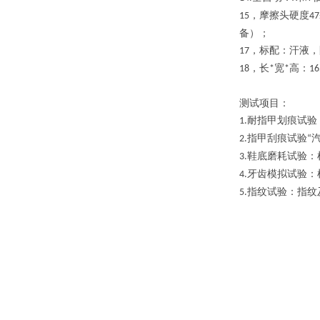
，摩擦头硬度
15
47
备）；
，标配：汗液，
17
，长
宽
高：
18
*
*
16
测试
项目
：
耐指甲划痕试验
1.
指甲刮痕试验
2.
“
鞋底磨耗试验：
3.
牙齿模拟试验：
4.
指纹试验：指纹
5.