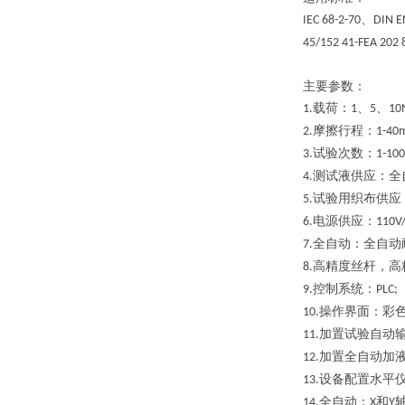
、
IEC 68-2-70
DIN E
45/152 41-FEA 202 
主要参数：
载荷：
、
、
1.
1
5
10
摩擦行程：
2.
1-40
试验次数：
3.
1-100
测试液供应：全
4.
试验用织布供应
5.
电源供应：
6.
110V
全
自动：
全
自动
7
.
高精度丝杆，高
8
.
控制系统：
9
.
PLC;
操作界面：彩
10
.
加置试验自动
11
.
加置全自动加
12
.
设备配置水平
13
.
全自动：
和
14
.
X
Y