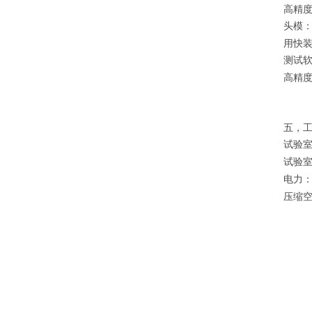
高精
头模
用快
测试
高精
五，
试验
试验
电力
压缩