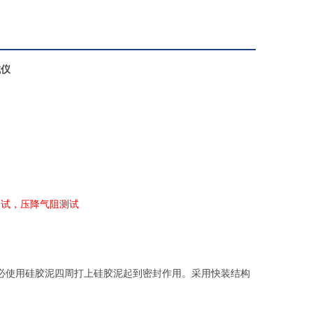
试仪
测试
，
压降气阻测试
必使用硅胶泥四周打上硅胶泥起到密封作用
。采用快装结构