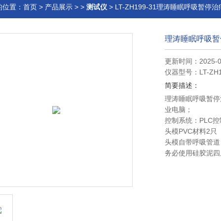
的位置：
首页
>
产品展示
> >
测试仪
> LT-ZH199-31理涛睡眠呼吸暂
理涛睡眠呼吸暂
更新时间：2025-0
仪器型号：LT-ZH1
简要描述：
理涛睡眠呼吸暂停
业电脑；
控制系统：PLC控制
头模PVC材料2只
头模自带呼吸管道
务必使用硅胶泥四