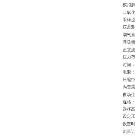
模拟
二氧
采样
压差
潮气
呼吸
正玄
压力
时间
电源
压缩
内置
自动
规格
选择
设定
设定
流量