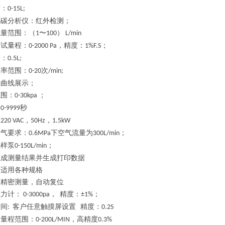
肺：
0-15L;
化碳分析仪：红外检测；
流量范围：（
〜
）
1
100
L/min
测试量程：
，精度
：
；
0-2000 Pa
1%F.S
量：
0.5L;
频率
范围：
次
0-20
/min;
波曲线展示；
范围：
；
0-30kpa
：
秒
0-9999
：
，
，
2
2
0 VAC
50Hz
1.5kW
空气要求：
下空气流量为
；
0.6MPa
300L/min
采样泵
；
0-150L/min
生成测量
结果并生成
打印数据
：
适用各种规格
高
精密测量，自动复位
压力
计
：
，
精度：
；
0-3000pa
±1%
时间
客户任意
触摸屏
设置
精度：
:
0.2S
计量程范围：
，高精度
0-200L/MIN
0.3%