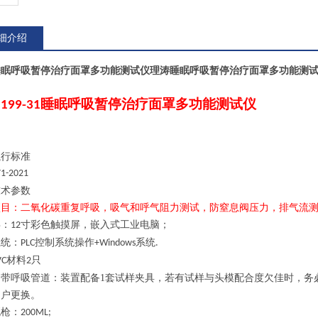
细介绍
睡眠呼吸暂停治疗面罩多功能测试仪
理涛睡眠呼吸暂停治疗面罩多功能测
睡眠呼吸暂停治疗面罩多功能测试仪
H199-
3
1
执行标准
1-2021
技术参数
项目：二氧化碳重复呼吸，
吸气和呼气阻力测试
，
防窒息阀压力
，
排气流
屏
：
寸彩色触摸屏，嵌入式工业电脑；
12
系统：
控制系统操作
系统
PLC
+Windows
.
材料
只
VC
2
自带呼吸管道：
装置配备
1
套试样夹具，
若有试样与头模配合度欠佳时，务
用户更换。
死枪：
200ML;