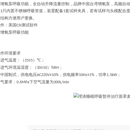
度增氧泵呼吸功能，全自动升降流量控制，品牌中国台湾增氧泵，高频自
：
只内置不锈钢呼吸管道，
装置配备
套试样夹具，
若有试样与头模配合
1
1
装结构方便用户更换。
软件：美国
测试软件
CSI
度增氧泵呼吸功能
工作环境要求
室进气温度：（
）
；
25±5
℃
室进气环境温湿度：（
）
；
30±10
%RH
：中国制式，供电电压
，供电频率
，功率
；
AC220V±10%
50Hz±1%
1.5kW
空气要求：
下空气流量为
0.6MPa
300L/min