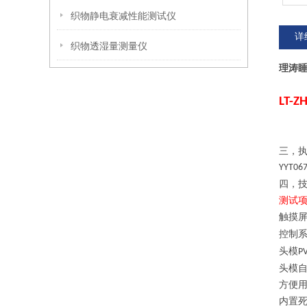
织物静电衰减性能测试仪
详
织物透湿量测量仪
理涛
LT
-Z
三，
YYT067
四，
测试
触摸
控制
头模
P
头模
方便
内置