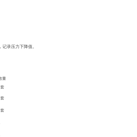
，记录压力下降值。
数量
1
套
1
套
1
套
1
1