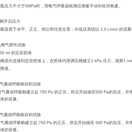
气瓶压力不大于
5MPa时，用氧气呼吸器检测仪测量手动补给供氧量。
阀开启压力
1.0 L/min
呼吸器置于水平、正立、倒立和任意位置，向低压系统以
的流量
气阀气密性试验
00 ml
的定容腔体
1 kPa
1 m
气阀逆向连接到定容腔体上，在腔体内用调压阀建立
压力，观察
下降值。
气囊或呼吸舱容积试验
750 Pa
500 Pa
吸气囊或呼吸舱建立起
的正压，然后开始抽至
的负压，并
气体的容量。
气囊或呼吸舱容积试验
750 Pa
500 Pa
吸气囊或呼吸舱建立起
的正压，然后开始抽至
的负压，并
气体的容量。