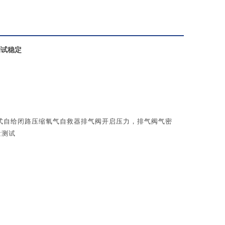
测试稳定
式自给闭路
压缩氧
气自救器
排气阀开启
压力
，排气阀气密
量测试