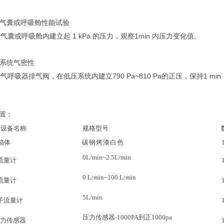
气囊或呼吸舱性能试验
1 kPa
1min
吸气囊或呼吸舱内建立起
的压力，观察
内压力变化值。
系统气密性
790 Pa~810 Pa
1 min
氧气呼吸器排气阀，在低压系统内建立
的正压，保持
置：
设备名称
规格型号
箱体
碳钢烤漆白色
0L/min~2.5L/min
流量计
0 L/min~100 L/min
流量计
5L/min
子流量计
压力传感器
-1000PA到正1000pa
力传感器