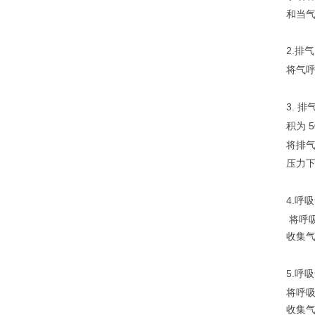
和当
2.
排气
将气
3.
排
5
积为
将排
压力
4.
呼吸
将呼
收集
5.
呼吸
将呼
收集