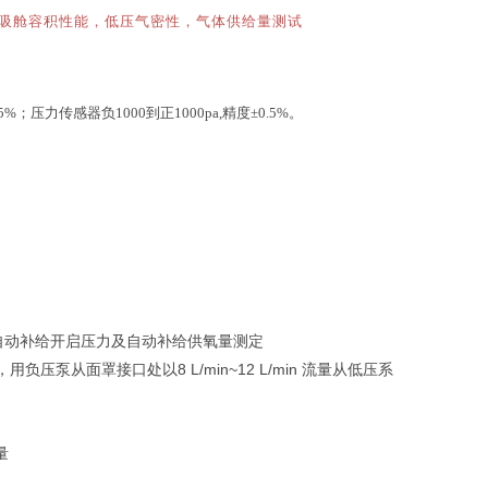
吸舱容积性能，低压气密性
，
气体供给量测试
.5%；
压力传感器负
1000到正1000pa,精度±0.5%。
 自动补给开启压力及自动补给供氧量测定
置，用
从面罩接口处以
8 L/min~12 L/min 流量从低压系
负压泵
量