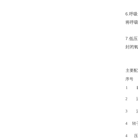
6.
呼吸
将呼
7.
低压
封闭
主要配
序号
1
2
3
4 转
4 压