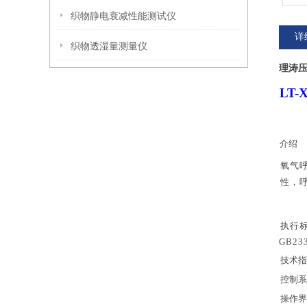
织物静电衰减性能测试仪
详
织物透湿量测量仪
理涛
LT
介绍
氧
气
性
，
执行
GB
23
技术指
控制系
操作界