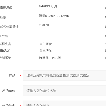
0-16KPA可调
密调压阀
流量
8 L/min~12 L/min
压泵
200L/H
式气体流量计
0L气袋
试样夹具
自主研发
测试软件
自主研发
控制系统
触摸屏、
PLC
等
产品：
您的单位：
您的姓名：