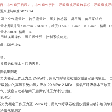
目：
排气阀开启
压力
，排气阀气密
性
，呼吸囊或呼吸舱容积，呼吸囊或呼
置原理与标准
GB
2
3394
由两个空气流量计
，
转子流量计，压力传感器，调压阀，负压泵组成。
流量计测量范围：
0L/min~2.5L/min
，精度
±1.5%；
0 L/min~100 L/min
，精度
±1
流量计
200L/H 精度±1%
采用触摸屏操作，可扩展性强，控制系统稳定。
求：
220V,10A。
理：
吸器
接头处接上
不同的夹具。
供氧量测定
压力为额定工作压力至
2MPa时，用氧气呼吸器检测仪测量定量供氧量。
呼吸器内的高压系统内压力应在
20 MPa~2 MPa，将氧气呼吸器水平放
抽气，观察自动补给阀开启供氧时压力计的指值。
供氧测定
压力为额定工作压力至
5MPa 时，用氧气呼吸器检测仪测量自动补给供氧
补给供气量测定