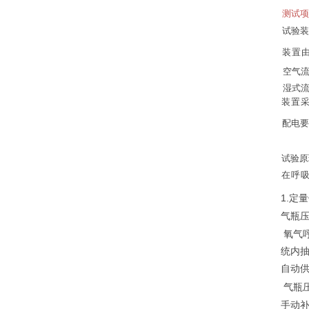
测试项
试验装
装置
空气
湿式
装置
配电要
试验原
在
呼
1.
定量
气瓶
氧气
统内
自动
气瓶
手动