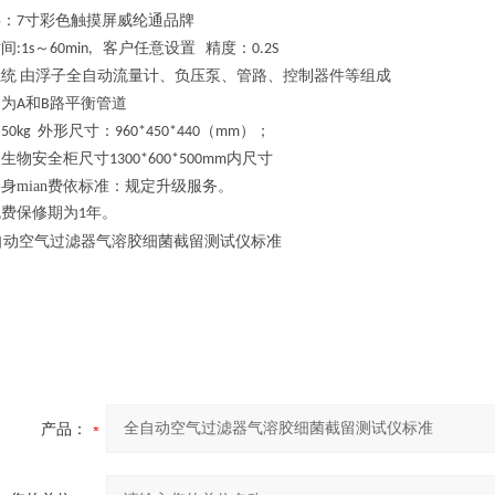
屏：
寸彩色触摸屏威纶通品牌
7
时间
～
客户任意设置
精度：
:1s
60min,
0.2S
系统
由浮子
全自动
流量计、
负压泵、管路、控制器件等组成
分为
和
路平衡管道
A
B
：
外形尺寸：
（
）
；
5
0kg
960*450*440
mm
：生物安全柜尺寸
内尺寸
1300*600*500mm
身mian费依标准：规定升级服务。
免费保修期为
年。
1
产品：