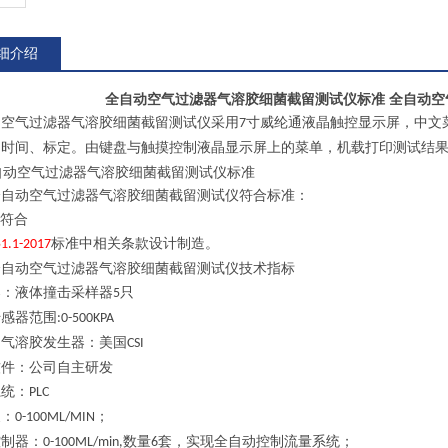
细介绍
全自动空气过滤器气溶胶细菌截留测试仪标准
全自动空
动空气过滤器气溶胶细菌截留测试仪采用
寸
威纶通
液晶触控显示屏，中文
7
、时间、标定。由键盘与触摸控制液晶显示屏上的菜单，机载打印测试结
全自动空气过滤器气溶胶细菌截留测试仪符合
标准：
n符合
标准中相关条款设计制造。
1.1-2017
全自动空气过滤器气溶胶细菌截留测试仪
技术指标
器
：
液体撞击采样器
只
5
传感器范围
:0-500KPA
物气溶胶发生器
：美国
CSI
软件：公司自主研发
系统：
PLC
泵：
；
0-100ML/MIN
控制器：
数量
套，实现全自动控制流量系统；
0-100ML/min,
6