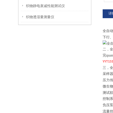
织物静电衰减性能测试仪
详
织物透湿量测量仪
全自
下行
二，
完qua
YYT155
三，
采样
压力
微生
测试
控制
负压
流量