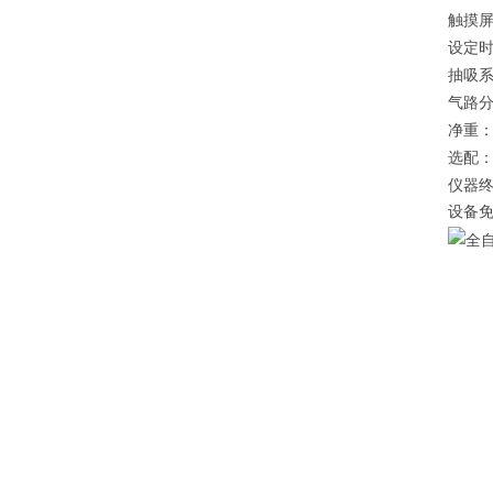
触摸
设定
抽吸
气路
净重
选配
仪器终
设备