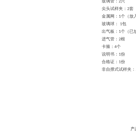
玻璃管
：
只
2
尖头试样夹
：
套
2
金属网
：
个（放
1
玻璃球：
包
1
出气板
：
个（已
1
进气管
：
根
2
卡箍
：
个
4
说明书
：
份
1
合格证
：
份
1
非自撑式试样夹
：
产