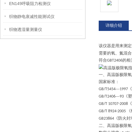
EN149呼吸阻力检测仪
织物静电衰减性能测试仪
详细介绍
织物透湿量测量仪
该仪器是用来测定
需要的氧、氮混合
符合
的相
GBT2406
一、高温版极限氧
国家标准：
—
《
GB/T5454
1997
—
《塑
GB/T2406
93
《
GB/T 10707-2008
《
GB/T 8924-2005
《防火封
GB23864
二、高温版极限氧