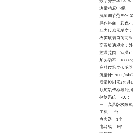
数字分辨率±
0.1%
测量精度
级
0.2
流量调节范围
0-
10
操作界面：彩色
7
压力
传感器
精度
：
石英玻璃筒
耐高温
高温玻璃规格：外
控温范围：室温
+1
加热功率：
1000W;
高精度温度传感器
流量计
1-
10
0L/min
质量控制器
套进
2
顺磁氧传感器
套
1
控制系统：
；
PLC
三、高温版极限氧
主机
：
台
1
点火器
：
个
1
电源线
：
根
1