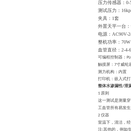
压力传感器：0-5
测试压力：16kpa±
夹具：1套
外置天平一台：
电源：AC90V-
整机功率：70W
血管直径：2-4-6-8
可编程控制器：
PL
触摸屏：
寸
威纶
7
测力机构：内置
打印机：
嵌入
式打
整体水渗漏性
泄
/
原则
1
这一测试是测量穿
工血管所有易发生
仪器
2
室温下，清洁，经
注
其他的，例如
: