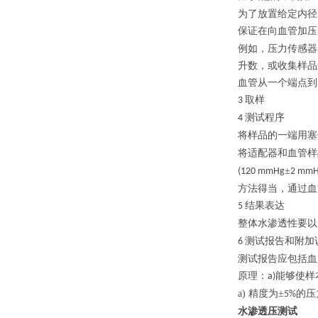
为了放置给定内径
保证在向血管加压
例如，压力传感器
升数，或收集样品
血管从一个端点到
取样
3
测试程序
4
将样品的一端用塞
将适配器和血管样
±
(120 mmHg
2 mmH
方法得当，通过血
结果表达
5
整体水渗透性
要以
测试报告和附加
6
测试报告应包括血
原理：
能够使样
a)
a)
精度为±
的压
5%
水渗透压测试