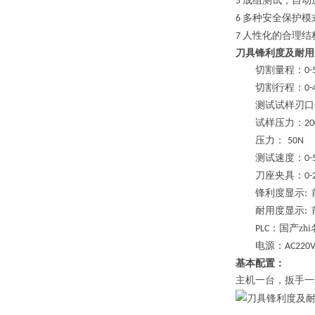
成组测试，自动
5
多种安全保护模
6
人性化的合理结
7
刀具锋利度及耐用
切割量程：
0
切割行程：
0
测试试样刃
试样压力：
20
压力：
50N
测试速度：
0-
刀座夹具：
0
锋利度显示
:
耐用度显示
:
：国产zh
PLC
电源：
AC220
基本配置：
主机一台，扳手一