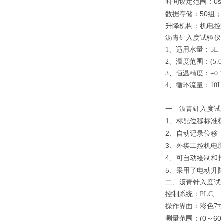
0s
时间设定范围：
50
数据存储：
组
升降机构：机电控
沥青针入度试验仪
1
、适用水量：
5L
2
、温度范围：
(5.
3
、恒温精度：±
0.
4
、循环流量：
10L
一、沥青针入度试
1
、
标配位移标准
2
、
自动记录位移
3
、
外接工控机电
4
、可自动绘制和
5
、采用了
电动
升
二、沥青针入度试
控制系统：
PLC;
操作界面：彩色
7
(0
60
测量范围：
～