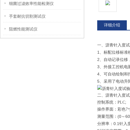
细菌过滤效率性能检测仪
手套耐抗切割测试仪
详细介绍
阻燃性能测试仪
一、沥青针入度试
1
、
标配位移标准
2
、
自动记录位移
3
、
外接工控机电
4
、可自动绘制和
5
、采用了
电动
升
二、沥青针入度试
控制系统：
PLC;
操作界面：彩色
7
(0
60
测量范围：
～
0.1
分辨率：
针入