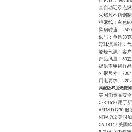
排风管：
Φ
8cm
全
自动记录点燃
火焰尺不锈钢制
棉麻线：白色
80
风扇转速
：
2500
砝码：单钩
克
30
浮球流量计：
气
燃烧气源：客户
产品风量
：
立
60
提供不锈钢样品
外形尺寸：
700
用电要求：
220v
高配版45度燃烧
美国消费品安全
用于所
CFR 1610
服
ASTM D1230
美国加
NFPA 702
美国
CA TB117
室内装饰