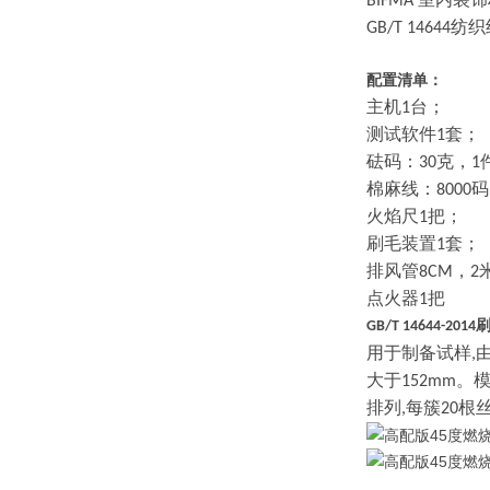
BIFMA
纺织
GB/T
14644
配置清单：
主机
台；
1
测试软件
套；
1
砝码：
克，
30
1
棉麻线：
码
8000
火焰尺
把；
1
刷毛装置
套；
1
排风管
，
8CM
2
点火器
把
1
GB/T 14644-2014
用于制备试样
,
大于
。
152mm
排列
每簇
根
,
20