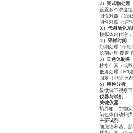
）受试物处理
2
设置多个浓度组
阳性对照（如si
阴性对照（溶剂
）代谢活化系
3.
模拟体内代谢，
）采样时间
4.
短期处理
个细
:1
长期处理
覆盖
:
）染色体制备
5
秋水仙素（或秋
低渗处理（
KCI
固定（甲醇
冰
:
）镜检分析
6
显微镜下观察至
仪器与试剂
关键仪器：
培养箱、生物安
染色体自动扫描
主要试剂
:
细胞培养基、胎
秋水仙素、