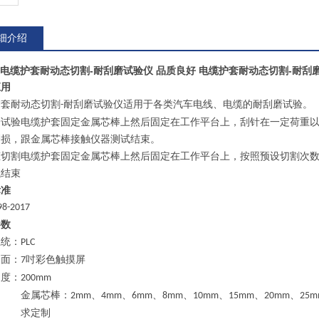
细介绍
电缆护套耐动态切割-耐刮磨试验仪 品质良好
电缆护套耐动态切割-耐刮
应用
护套耐动态切割
耐刮磨试验仪适用于各类汽车电线、电缆的耐刮磨试验。
-
磨试验电缆护套固定金属芯棒上然后固定在工作平台上，刮针在一定荷重
磨损，跟金属芯棒接触仪器测试结束。
态切割电缆护套固定金属芯棒上然后固定在工作平台上，按照预设切割次
试结束
标准
98-2017
参数
系统：
PLC
界面：
吋彩色触摸屏
7
长度：
200mm
金属芯棒：
、
、
、
、
、
、
、
2mm
4mm
6mm
8mm
10mm
15mm
20mm
25m
求定制