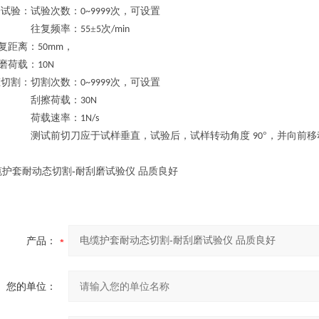
磨试验：试验次数：
次，可设置
0~9999
往复频率：
±
次
55
5
/min
复距离：
，
5
0mm
磨荷载：
10N
态切割：切割次数：
次，可设置
0~9999
刮擦荷载：
30N
荷载速率：
1N/s
测试前切刀应于试样垂直，试验后，试样转动角度
°，并向前移
90
产品：
您的单位：