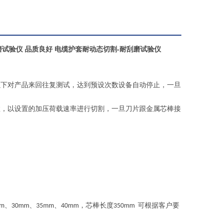
磨试验仪 品质良好
电缆护套耐动态切割-耐刮磨试验仪
以下对产品来回往复测试，达到预设次数设备自动停止，一旦
数，以设置的加压荷载速率进行切割，一旦刀片跟金属芯棒接
、
、
、
，芯棒长度
可根据客户要
m
30mm
35mm
40mm
350mm