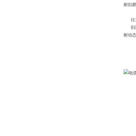
耐刮
往
刮
耐动