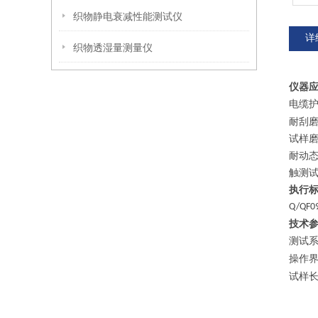
织物静电衰减性能测试仪
详
织物透湿量测量仪
仪器
电缆
耐刮
试样
耐动
触测
执行
Q/QF0
技术
测试
操作
试样