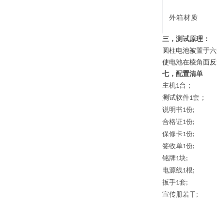
外箱材质
三，
测试原理：
圆柱电池被置于六
使电池在棱角面反
七，配置清单
主机
台；
1
测试软件
套；
1
说明书
份
1
;
合格证
份
1
;
保修卡
份
1
;
签收单
份
1
;
铭牌
块
1
;
电源线
根
1
;
扳手
套
1
;
宣传册若干
;