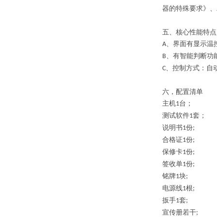
器的特殊要求》、
五、
核心性能特点
、
界面有显示温
A
、有智能判断功
B
、控制方式：自
C
六，配置清单
主机
台；
1
测试软件
套；
1
说明书
份
1
;
合格证
份
1
;
保修卡
份
1
;
签收单
份
1
;
铭牌
块
1
;
电源线
根
1
;
扳手
套
1
;
宣传册若干
;