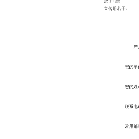
扳手
套
1
;
宣传册若干
;
产
您的单
您的姓
联系电
常用邮