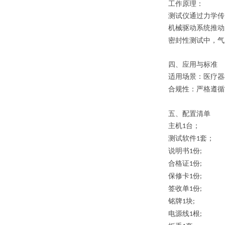
工作原理：
测试仪通过力学传
机械驱动系统推动
密封性测试中，气
四、应用与标准
适用场景
：医疗器
合规性
：严格遵循
五、配置清单
主机
台；
1
测试软件
套；
1
说明书
份
1
;
合格证
份
1
;
保修卡
份
1
;
签收单
份
1
;
铭牌
块
1
;
电源线
根
1
;