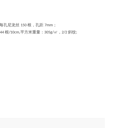
每孔尼龙丝
根，孔距
；
150
7mm
根
平方米重量：
㎡，
斜纹
244
/10cm,
305g/
2/2
;