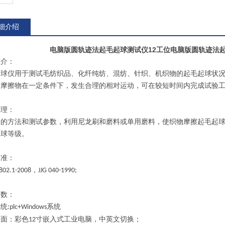
细介绍
电脑版圆轨迹法起毛起球测试仪12工位
电脑版圆轨迹法起
简介：
起球仪用于测试毛纺织品、化纤纯纺、混纺、针织、机织物的起毛起球状
与摩擦物在一定条件下，发生合理的相对运动，可在较短时间内完成试验
原理：
定的方法和测试参数，利用尼龙刷和磨料或单用磨料，使织物摩擦起毛起
起球等级。
标准：
，
802.1-2008
JJG 040-1990
;
参数：
系统
系统
:plc+Windows
界面：彩色
寸嵌入式工业电脑，中英文切换；
12