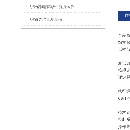
织物静电衰减性能测试仪
详
织物透湿量测量仪
产品
织物
试样
测试
按规
评定
执行
GB/T 4
技术
控制
操作