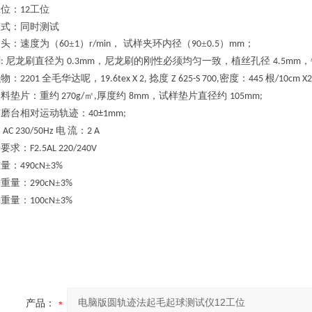
工位：
工位
12
模式：同时测试
夹头
：
速度为（
±
）
， 试样夹环内径（
±
）
；
60
1
r/min
90
0.5
mm
刷
尼龙刷直径为
，尼龙刷的刚性必须均匀一致，植丝孔径
，
:
0.3mm
4.5mm
织物：
全毛华达呢，
捻度
密度：
根
2201
19.6tex X 2,
Z 625-S 700,
445
/10cm X
塑料垫片
：
重约
㎡
厚度约
，试样垫片直径约
270g/
,
8mm
105m
m;
与磨台相对运动轨迹：
40±1mm
;
：
电
流：
AC 230/50Hz
2 A
管要求：
F2.5AL 220/240V
重量
：
±
490cN
3%
锤重量
：
±
290cN
3%
锤重量
：
±
100cN
3%
产品：