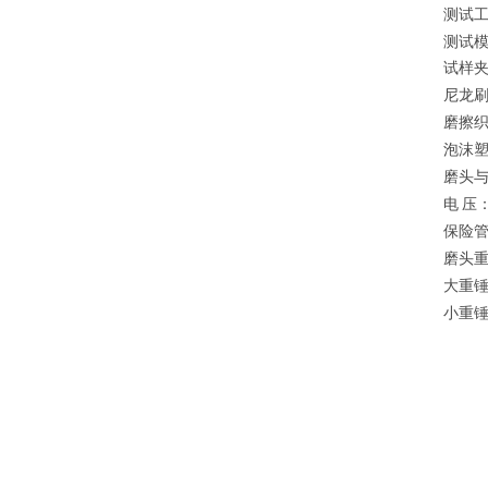
测试
测试
试样
尼龙
磨擦
泡沫
磨头
电
压
保险
磨头
大重
小重