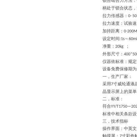
锁合啮合力方法：
柄处于锁合状态
拉力传感器：
0-
50
拉力速度：
试验速
加持距离：
0-200
设定时间
～
:1s
60m
净重：
；
20kg
外形尺寸：
400*50
仪器依标准：规定
设备免费保修期为
一，
生产厂家：
采用
寸
威纶通
液
7
晶显示屏上的菜单
二，
标准：
符合
YY/
T1750—20
标准中相关条款设
三，
技术指标
操作界面
：
中英文
触摸屏：
寸彩色
7