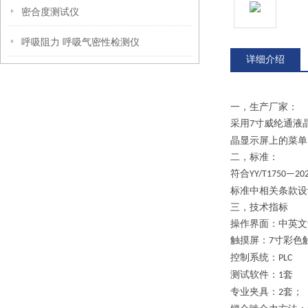
密合度测试仪
呼吸阻力 呼吸气密性检测仪
详细介绍
一，
生产厂家：
采用
寸
威纶通
液
7
晶显示屏上的菜单
二，
标准：
符合
YY/
T1750—20
标准中相关条款设
三，
技术指标
操作界面
：
中英文
触摸屏：
寸彩色
7
控制系统：
PLC
测试软件：
套
1
专业夹具：
套；
2