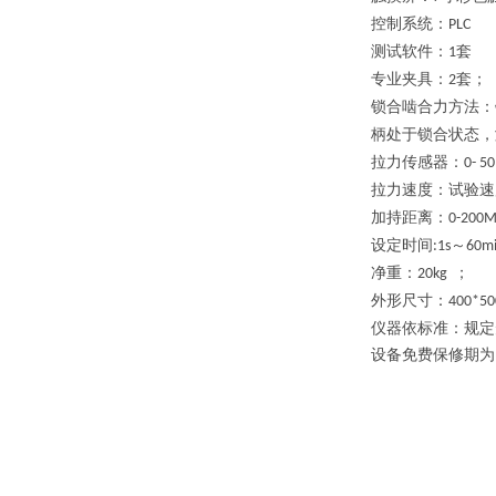
控制系统：
PLC
测试软件：
套
1
专业夹具：
套；
2
锁合啮合力方法：
柄处于锁合状态
拉力传感器：
0-
50
拉力速度：
试验速
加持距离：
0-200
设定时间
～
:1s
60m
净重：
；
20kg
外形尺寸：
400*50
仪器依标准：规定
设备免费保修期为