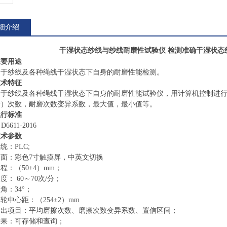
细介绍
干湿状态纱线与纱线耐磨性试验仪 检测准确
干湿状态
主要用途
用于纱线及各种绳线干湿状态下自身的耐磨性能检测。
技术特征
用于纱线及各种绳线干湿状态下自身的耐磨性能试验仪，用计算机控制进
断
）
次数，耐磨次数变异系数，最大值，最小值等。
执行标准
D6611-2016
技术参数
系统：
PLC;
界面：彩色
7
寸触摸屏，中英文切换
动程：（
50
±
4
）
mm
；
速度：
60
～
70
次
/
分；
顶角：
34
°；
导轮中心距：（
254
±
2
）
mm
输出项目：平均磨擦次数、磨擦次数变异系数、置信区间；
结果：可存储和查询；