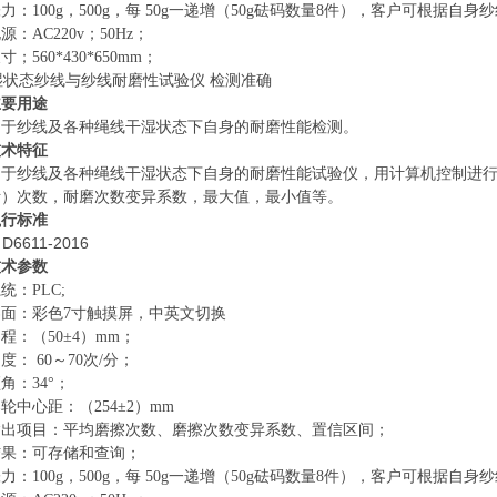
张力：
100g
，
500g
，每
50g
一递增
（
50g
砝码数量
8
件
）
，客户可根据自身纱
电源：
AC220v
；
50Hz
；
尺寸；
560*430*650mm；
主要用途
用于纱线及各种绳线干湿状态下自身的耐磨性能检测。
技术特征
用于纱线及各种绳线干湿状态下自身的耐磨性能试验仪，用计算机控制进
断
）
次数，耐磨次数变异系数，最大值，最小值等。
执行标准
D6611-2016
技术参数
系统：
PLC;
界面：彩色
7
寸触摸屏，中英文切换
动程：（
50
±
4
）
mm
；
速度：
60
～
70
次
/
分；
顶角：
34
°；
导轮中心距：（
254
±
2
）
mm
输出项目：平均磨擦次数、磨擦次数变异系数、置信区间；
结果：可存储和查询；
张力：
100g
，
500g
，每
50g
一递增
（
50g
砝码数量
8
件
）
，客户可根据自身纱