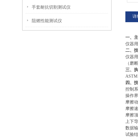
手套耐抗切割测试仪
详
阻燃性能测试仪
一、
仪器
二、
仪器
（
磨
三、
ASTM 
四、
控制
操作
摩擦
摩擦
摩擦
上下
数据
试验