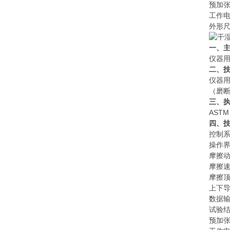
预加
工作
外形
一、
仪器
二、
仪器
（
磨
三、
ASTM 
四、
控制
操作
摩擦
摩擦
摩擦
上下
数据
试验
预加