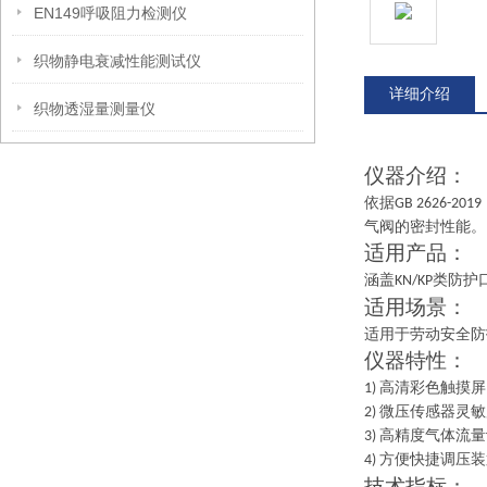
EN149呼吸阻力检测仪
织物静电衰减性能测试仪
详细介绍
织物透湿量测量仪
仪器介绍：
依据
‌GB 2626-20
19
气阀的密封性能。
适用产品：
涵盖
类防护
KN/KP
适用场景：
适用于劳动安全防
仪器特性：
高清彩色触摸屏
1)
微压传感器灵敏
2)
高精度气体流量
3)
方便快捷调压装
4)
技术指标：