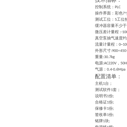
控制系统：
PLC
操作界面：彩色
7
测试工位：
工位
5
缓冲器容量不少于
微压差计量程
:-10
真空泵抽气速度约
流量计量程：
0~10
外形尺寸
×
:
900
450
重量
:30
.7
kg
电源
，
:AC220V
50H
气源：
0.4-0.6Mpa
配置
清单
：
主机
台；
1
测试软件
套；
1
说明书
份
1
;
合格证
份
1
;
保修卡
份
1
;
签收单
份
1
;
铭牌
块
1
;