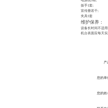
电源线
根
1
;
扳手
套
1
;
宣传册若干
;
夹具
套
5
维护保养：
设备长时间不适用
机台表面应每天实
产
您的单
您的姓