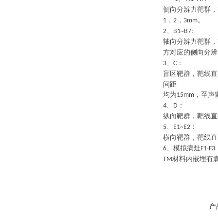
侧向分辨力靶群，
，
，
。
1
2
3mm
、
2
B1~B7:
轴向分辨力靶群，
方对应的侧向分辨
、
：
3
C
盲区靶群，靶线直
间距
均为
，至声
15mm
、
：
4
D
纵向靶群，靶线直
、
：
5
E1~E2
横向靶群，靶线直
、模拟病灶
6
F1-F3
材料内嵌埋有
TM
产