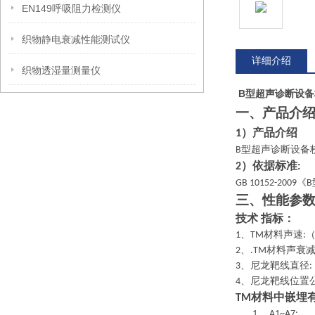
EN149呼吸阻力检测仪
织物静电衰减性能测试仪
详细介绍
织物透湿量测量仪
B型超声诊断设备
一、产品介
）产品介绍
1
型超声诊断设备
B
）依据标准
2
:
《
GB 10152-2009
B
三、性能参
技术 指标：
、
材料声速
1
TM
:
、
材料声衰
2
.TM
、尼龙靶线直径
3
:
、尼龙靶线位置
4
材料中嵌埋
TM
1、
A1~A7: