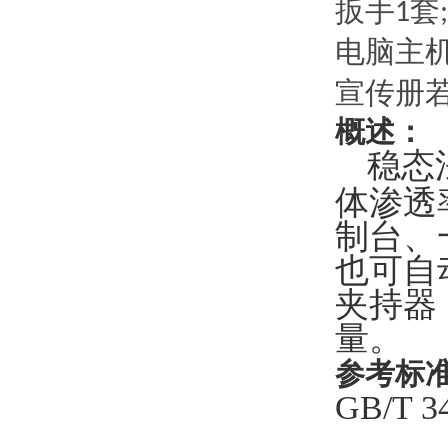
扳手
套
1
;
电脑主
宣传册
概述：
稳态
体渗透
制台、
也可自
夹持器
量。
参考标
GB/T