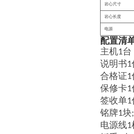
岩心尺寸
岩心长度
电源
配置清
主机
台
1
说明书
1
合格证
1
保修卡
1
签收单
1
铭牌
块
1
;
电源线
1