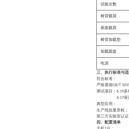
试验次数
椅背载荷
座面载荷
椅背加载垫
加载圆盘
电源
三、
执行
标准与适
符合标准：
严格遵循
GB/T 103
测试项目：
多
6.19
座
6.17
典型应用
：
生产线批量质检；
第三方实验室认证
四、配置清单
主机
台；
1