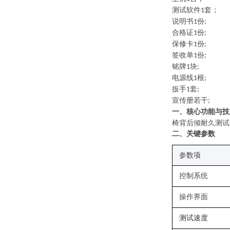
测试软件
套；
1
说明书
份
1
;
合格证
份
1
;
保修卡
份
1
;
签收单
份
1
;
铭牌
块
1
;
电源线
根
1
;
扳手
套
1
;
宣传册若干
;
一、核心功能与技
椅背后倾耐久测试
二、关键
参数
参数项
控制系统
操作界面
测试速度