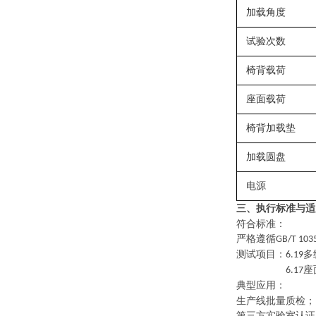
加载
角度
试验次数
椅背载荷
座面载荷
椅背加载垫
加载圆盘
电源
三、
执行
标准与适
符合标准：
严格遵循
GB/T 103
测试项目：
多
6.19
座
6.17
典型应用
：
生产线批量质检；
第三方实验室认证