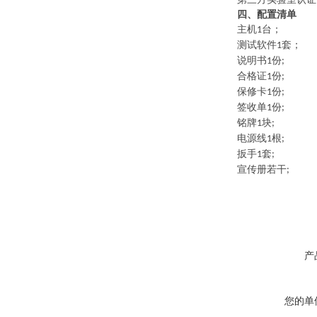
四、配置清单
主机
台；
1
测试软件
套；
1
说明书
份
1
;
合格证
份
1
;
保修卡
份
1
;
签收单
份
1
;
铭牌
块
1
;
电源线
根
1
;
扳手
套
1
;
宣传册若干
;
产
您的单