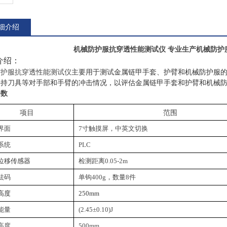
细介绍
机械防护服抗穿透性能测试仪 专业生产
机械防护
介绍：
防护服抗穿透性能测试仪
主要用于测试金属链甲手套、护臂和机械防护服
手持刀具等对手部和手臂的冲击情况，以评估金属链甲手套和护臂和机械
参数
项目
范围
界面
7寸触摸屏，中英文切换
系统
PLC
位移传感器
检测距离0.05-2m
砝码
单钩400g，数量8件
高度
250mm
能量
(2.45±0.10)J
落高度
500mm