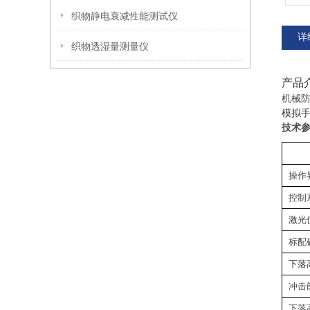
织物静电衰减性能测试仪
详
织物透湿量测量仪
产品
机械
模拟
‌技术
操作
控制
激光
标配
下落
冲击
‌下