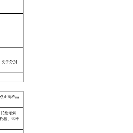
紧，夹子分别
击点距离样品
与托盘倾斜
托盘、试样