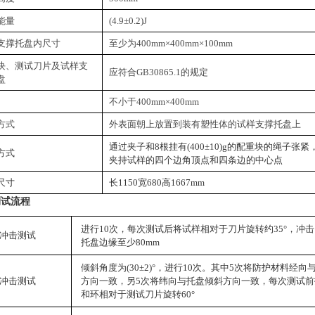
能量
(4.9±0.2)J
支撑托盘内尺寸
至少为400mm×400mm×100mm
块、测试刀片及试样支
应符合GB30865.1的规定
盘
不小于400mm×400mm
方式
外表面朝上放置到装有塑性体的试样支撑托盘上
通过夹子和8根挂有(400±10)g的配重块的绳子张
方式
夹持试样的四个边角顶点和四条边的中心点
尺寸
长1150宽680高1667mm
测试流程
进行10次，每次测试后将试样相对于刀片旋转约35°，冲
冲击测试
托盘边缘至少80mm
倾斜角度为(30±2)°，进行10次。其中5次将防护材料经向
冲击测试
方向一致，另5次将纬向与托盘倾斜方向一致，每次测试前
和环相对于测试刀片旋转60°