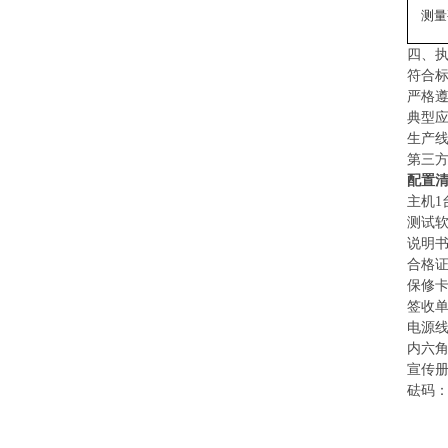
测量
四
、
符合
严格遵循
‌典型应
生产
第三
配置
主机1
测试软
说明书
合格证
保修卡
签收单
电源线
内六角
宣传
砝码