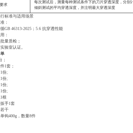
每次测试后，测量每种测试条件下的刀片穿透深度，分别
要求
倾斜测试的平均穿透深度，并注明最大穿透深度
执行
标准与适用场景‌
标准：
GB 46313-2025
；5.6
抗穿透性能
用‌：
线批量质检；
方实验室认证。
清单
台；
件1套；
1份;
1份;
1份;
1份;
1根
扳手1套
册若干
：
单钩400g，数量8件