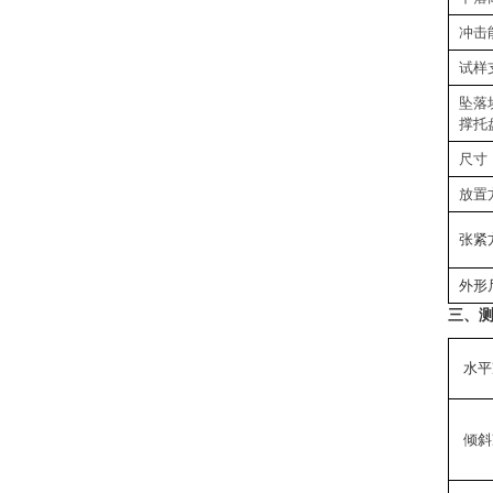
冲击
试样
坠落
撑托
尺寸
放置
张紧
外形
三、
水平
倾斜