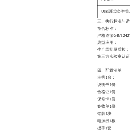
测试软件插
USB
三、
执行
标准与适
符合标准：
严格遵循
GB/T242
典型应用：
生产线批量质检；
第三方实验室认证
四、配置清单
主机
台；
1
说明书
份
1
;
合格证
份
1
;
保修卡
份
1
;
签收单
份
1
;
铭牌
块
1
;
电源线
根
1
;
扳手
套
1
;