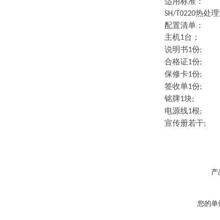
适用标准：
热处理
SH/T0220
配置清单：
主机
台；
1
说明书
份
1
;
合格证
份
1
;
保修卡
份
1
;
签收单
份
1
;
铭牌
块
1
;
电源线
根
1
;
宣传册若干
;
产
您的单