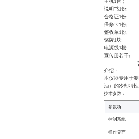
主机
台；
1
说明书
份
1
;
合格证
份
1
;
保修卡
份
1
;
签收单
份
1
;
铭牌
块
1
;
电源线
根
1
;
宣传册若干
;
介绍：
本仪器专用于测
油）的冷却特性
技术参数：
参数项
控制系统
操作界面