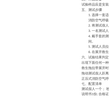
试验样品应是安装
五、测试步骤
选择一套适
1.
消防空气呼吸
将测试假人
2.
一名测试人
3.
戴手套的测
4.
间。
测试人员拉
5.
在展开救生
6.
六、试验结果判定
出现下面任何一种
救生拖拉带展开时
拖动测试假人距离
正压式消防空气呼
七、配置清单
测试假人一个； 
说明书
份
合格证
1
;