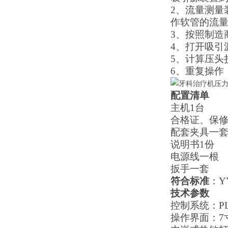
2、
流量测量
作软管的流
3、
按照制造
4、
打开吸引
5、
计算压头
6、
重复操作
配置清单
主机
1
台
合格证
、保
配套夹具
一
说明书
1
份
电源线一根
扳手一套
符合标准
：
Y
技术参数
控制系统：
P
操作界面：
7