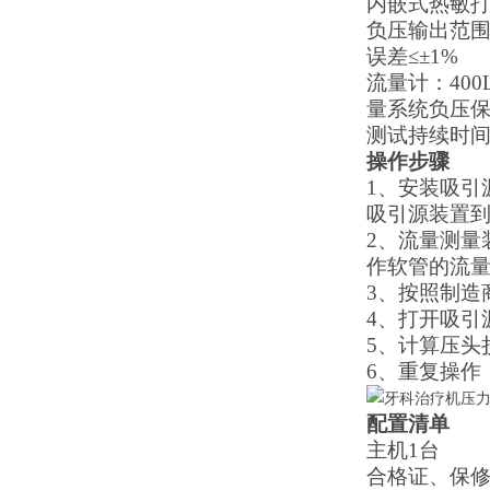
内嵌式热敏
负压输出范
误差
≤±1%
流量计：
400
量系统负压
测试持续时
操作步骤
1、
安装吸引
吸引源装置
2、
流量测量
作软管的流
3、
按照制造
4、
打开吸引
5、
计算压头
6、
重复操作
配置清单
主机
1
台
合格证
、保