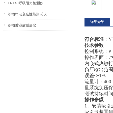
EN149呼吸阻力检测仪
织物静电衰减性能测试仪
详细介绍
织物透湿量测量仪
符合标准
：
Y
技术参数
控制系统：
P
操作界面：
7
内嵌式热敏
负压输出范
误差
≤±1%
流量计：
400
量系统负压
测试持续时
操作步骤
1、
安装吸引
吸引源装置