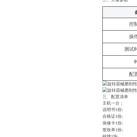
控
操
测试
配
三、配置清单
主机一台；
说明书
份
1
;
合格证
份
1
;
保修卡
份
1
;
签收单
份
1
;
铭牌
块
1
;