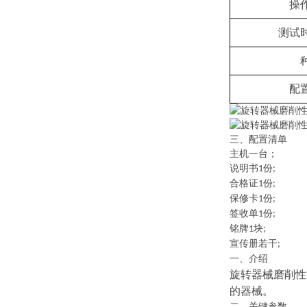
操
测试
配
三、配置清单
主机一台；
说明书
份
1
;
合格证
份
1
;
保修卡
份
1
;
签收单
份
1
;
铭牌
块
1
;
宣传册若干
;
一、
介绍
旋转器械磨削性
的器械。
二、关键
参数