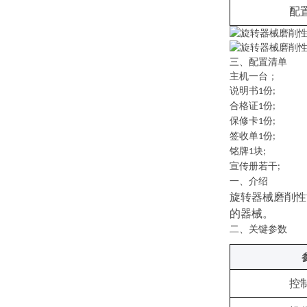
配
三、配置清单
主机一台；
说明书
份
1
;
合格证
份
1
;
保修卡
份
1
;
签收单
份
1
;
铭牌
块
1
;
宣传册若干
;
一、
介绍
旋转器械磨削性
的器械。
二、关键
参数
控