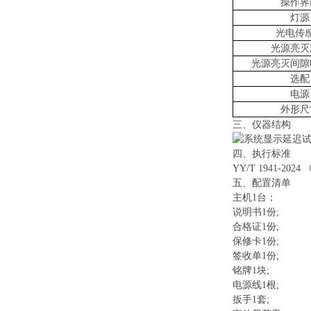
操作界
灯源
光电传
光源亮灭
光源亮灭间隙
选配
电源
外形尺
三、
仪器结构
四、执行标准
YY/T 1941-2024
《
五
、配置清单
主机1台；
说明书1份;
合格证1份;
保修卡1份;
签收单1份;
铭牌1块;
电源线1根;
扳手1套;