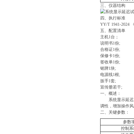
三、
仪器结构
四、执行标准
YY/T 1941-2024
《
五
、配置清单
主机1台；
说明书1份;
合格证1份;
保修卡1份;
签收单1份;
铭牌1块;
电源线1根;
扳手1套;
宣传册若干;
‌一、
概述：
系统显示延迟
调性，增加操作风
二、关键
参数
：
参数
控制系