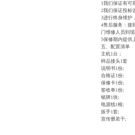
1我们保证有可
2我们保证投标
3进行终身维护
4售后服务：接
门维修人员到现
5保修期内提供
五、配置清单
主机1台；
样品接头
1套
说明书1份;
合格证1份;
保修卡1份;
签收单1份;
铭牌1块;
电源线1根;
扳手1套;
宣传册若干;