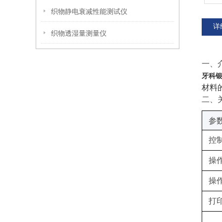
织物静电衰减性能测试仪
详
织物透湿量测量仪
‌一、
牙科
材料
‌二
‌参
控
操
操
打