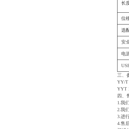
长
位
选
安
电
U
三、
YY/T 
YYT 
四、
1
.
我
2
.
我
3
.
进
4
.
售