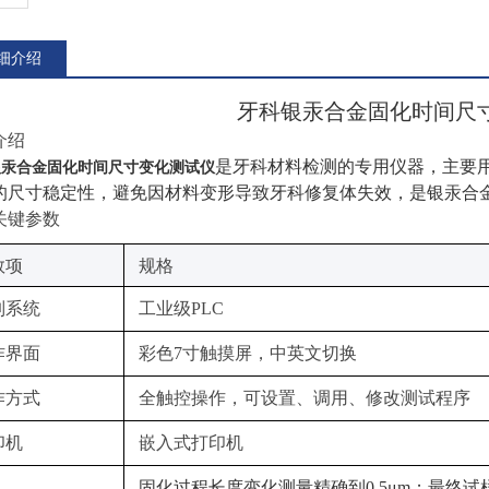
细介绍
牙科银汞合金固化
时间
尺
介绍
是牙科材料检测的专用仪器，主要
银汞合金固化时间尺寸变化测试仪
的尺寸稳定性，避免因材料变形导致牙科修复体失效，是银汞合
、关键参数
数项‌
规格‌
制系统
工业级PLC
作界面
彩色7寸触摸屏，中英文切换
作方式
全触控操作，可设置、调用、修改测试程序
印机
嵌入式打印机
固化过程长度变化测量精确到0.5μm；最终