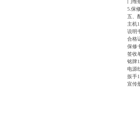
门维
5
.
保
五、
主机
说明书
合格证
保修卡
签收单
铭牌1
电源线
扳手1
宣传