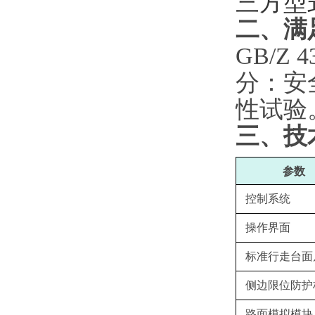
三方型
二、
满
GB/Z 
分：安
性试验
三、
技
‌参数‌
控制系统
操作界面
标准行走台面
侧边限位防护
路面模拟模块