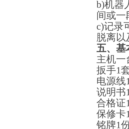
b)机
间或一
c)记
脱离以
五、基
主机一
扳手1
电源线
说明书
合格证
保修卡
铭牌1