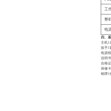
工
整
电
四、
主机1
扳手1
电源线
说明书
合格证
保修卡
铭牌1