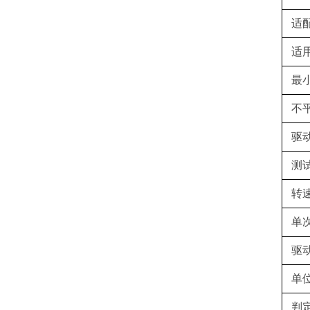
适
适
最
不
驱
测
转
单
驱
单
判