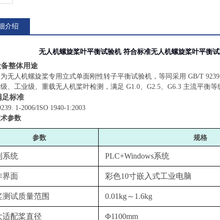
细介绍
无人机螺旋桨叶平衡试验机 符合标准
无人机螺旋桨叶平衡试
设备整体用途
为无人机螺旋桨专用立式单面刚性转子平衡试验机，等同采用 GB/T 9239.1-200
级、工业级、重载无人机桨叶检测，满足 G1.0、G2.5、G6.3 主流平衡
满足标准
239. 1-2006/ISO 1940-1:2003
技术参数
‌参数‌
规格
制系统
PLC+Windows系统
作界面
彩色10寸嵌入式工业电脑
桨测试质量范围
0.01kg～1.6kg
大适配桨直径
Φ1100mm