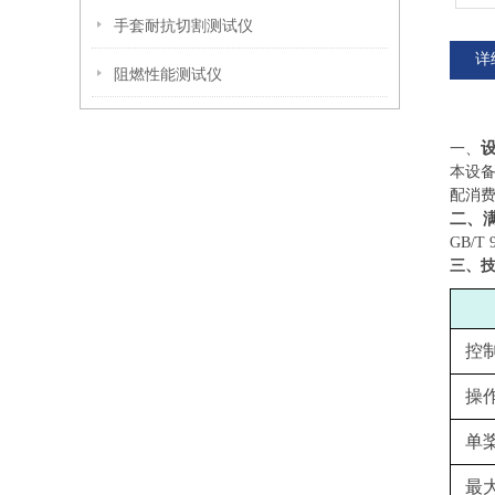
手套耐抗切割测试仪
详
阻燃性能测试仪
‌一、
本设备
配消费
二、
GB/T 9
三、
控
操
单
最