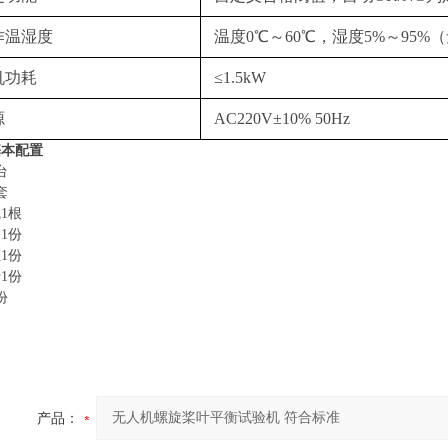
作温湿度
温度0℃～60℃，湿度5%～95%
机功耗
≤1.5kW
源
AC220V±10% 50Hz
基本配置
台
套
1根
1份
1份
1份
份
产品：