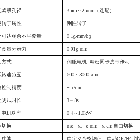
配桨毂孔径
3mm～25mm
（
选配）
用转子属性
刚性转子
小可达剩余不平衡量
0.1g·mm/kg
平衡量分辨力
0.01g·mm
动方式
伺服电机+精密同步皮带传动
试转速范围
600～8000r/min
速控制精度
±1r/min
次测试时长
3～8s
动电机功率
0.4～1.0kW
位切换
mg、g、g·mm、g·cm 自由切换
定功能
自定义合格阈值，自动OK/NG判