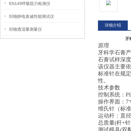
EN149呼吸阻力检测仪
织物静电衰减性能测试仪
详细介绍
织物透湿量测量仪
牙
原理
‌牙科学石膏
石膏试样深
该仪器主要
标准针在规
性。
技术参数
控制系统：
P
操作界面：
7
维氏针（标
运动杆：直
总质量
(
杆
+
针
测试模具
(
双