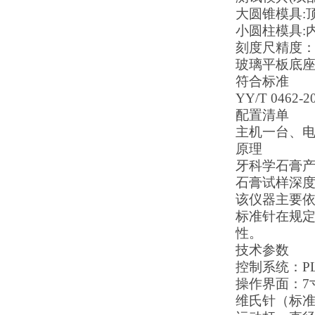
大圆锥模具
:
小圆柱模具
:
刻度尺精度
玻璃平板底
符合标准
YY/T 0462-2
配置清单
主机一台、
原理
‌牙科学石膏
石膏试样深
该仪器主要
标准针在规
性。
技术参数
控制系统：
P
操作界面：
7
维氏针（标