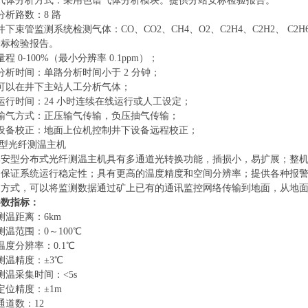
）气体分析方式：采用色谱气体分析模块。提供分站安标检验报告。
分析路数：8 路
井下束管监测系统检测气体：CO、CO2、CH4、O2、C2H4、C2H2、 C2H6 
安标检验报告。
程 0-100%（最小分辨率 0.1ppm）；
分析时间：单路分析时间小于 2 分钟；
可以在井下主站人工分析气体；
运行时间：24 小时连续在线运行或人工设定；
）输气方式：正压输气传输，负压抽气传输；
）设备校正：地面上位机控制井下设备远程校正；
安型光纤测温主机
安型分布式光纤测温主机具有多通道光转换功能，插损小，易扩展；整机功
保证系统运行稳定性；具有更高的温度精度和空间分辨率；提供各种报警指
口方式，可以将监测数据通过矿上已有的通讯监控网络传输到地面，从地
参数指标：
测温距离：6km
测温范围：0～100℃
温度分辨率：0.1℃
测温精度：±3℃
测温采集时间：<5s
定位精度：±1m
通道数：12