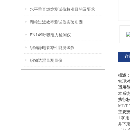
水平垂直燃烧测试仪校准目的及要求
颗粒过滤效率测试仪实验步骤
EN149呼吸阻力检测仪
织物静电衰减性能测试仪
详
织物透湿量测量仪
描述
实现
适用
本系统
执行
MT/
主要
1.矿
井下