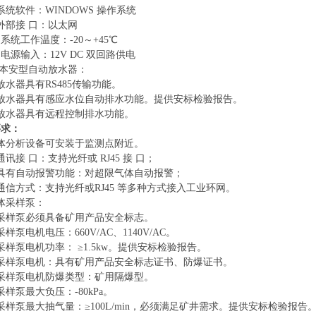
系统软件：WINDOWS 操作系统
外部接 口：以太网
）系统工作温度：-20～+45℃
）电源输入：12V DC 双回路供电
用本安型自动放水器：
放水器具有RS485传输功能。
）放水器具有感应水位自动排水功能。提供安标检验报告。
放水器具有远程控制排水功能。
要求：
体分析设备可安装于监测点附近。
通讯接 口：支持光纤或 RJ45 接 口；
）具有自动报警功能：对超限气体自动报警；
通信方式：支持光纤或RJ45 等多种方式接入工业环网。
体采样泵：
采样泵必须具备矿用产品安全标志。
采样泵电机电压：660V/AC、1140V/AC。
采样泵电机功率： ≥1.5kw。提供安标检验报告。
）采样泵电机：具有矿用产品安全标志证书、防爆证书。
采样泵电机防爆类型：矿用隔爆型。
采样泵最大负压：-80kPa。
采样泵最大抽气量：≥100L/min，必须满足矿井需求。提供安标检验报告