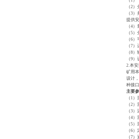
（1
（2）
（3）
提供
（4）量
（5）
（6）
（7）
（8
（9
2.本
矿用本
设计，
种接
主要
（1）
（2）
（3）
（4）
（5）
（6）
（7）