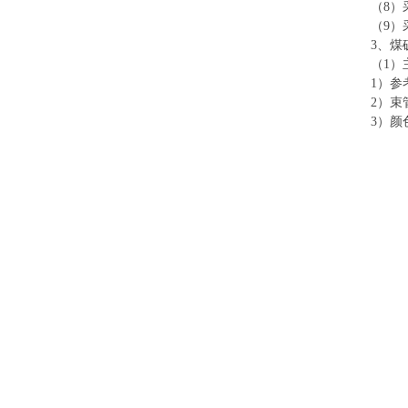
（8）
（9
3、煤
（1）
1）参考
2）束
3）颜