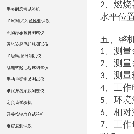
、燃烧
2
手表耐磨擦试验机
水平位
ICI钉锤式勾丝性测试仪
织物静态拉伸测试仪
五、整
圆轨迹起毛起球测试仪
、测量
1
ICI起毛起球测试仪
、测量
2
乱翻式起毛起球测试仪
、测量
3
手动单臂撕破测试仪
、工作
4
纸张摩擦系数测定仪
、环境
5
定负荷试验机
、相对
6
开关按键寿命试验机
、工作
7
烟密度测试仪