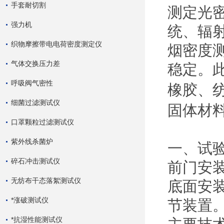
手套耐切割
测定光
强力机
统、辐
织物摩擦带电电荷密度测定仪
烟密度
气体交换压力差
稳定。
呼吸阀气密性
橡胶、
细菌过滤测试仪
固体材
口罩颗粒过滤测试仪
紫外线杀菌炉
一、试
碎石冲击测试仪
前门安
无纺布干态落絮测试仪
底面安
*涨破测试仪
节装置
*抗湿性能测试仪