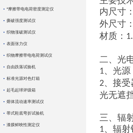
主要技
*摩擦带电电荷密度测定仪
内尺寸
撕破强度测试仪
外尺寸
织物涨破测试仪
材质：
1
表面张力仪
织物摩擦带电电荷测试仪
二、光
自由跌落试验机
、光源
1
标准光源对色灯箱
、接受
2
起毛起球评级箱
光无遮挡
熔体流动速率测试仪
帯式鞋底弯折试验机
三、辐
漆膜鲜映性测定仪
、辐射
1