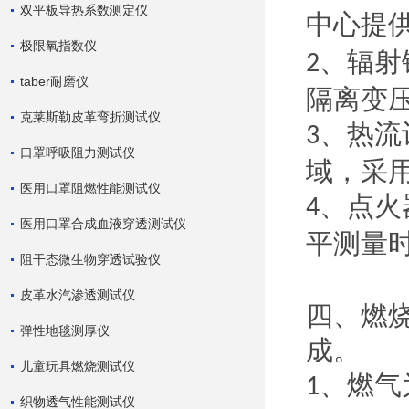
双平板导热系数测定仪
中心提
极限氧指数仪
、辐射
2
taber耐磨仪
隔离变
克莱斯勒皮革弯折测试仪
、热流
3
口罩呼吸阻力测试仪
域，采
医用口罩阻燃性能测试仪
、点火
4
医用口罩合成血液穿透测试仪
平测量
阻干态微生物穿透试验仪
皮革水汽渗透测试仪
四、燃
弹性地毯测厚仪
成。
儿童玩具燃烧测试仪
、燃气
1
织物透气性能测试仪