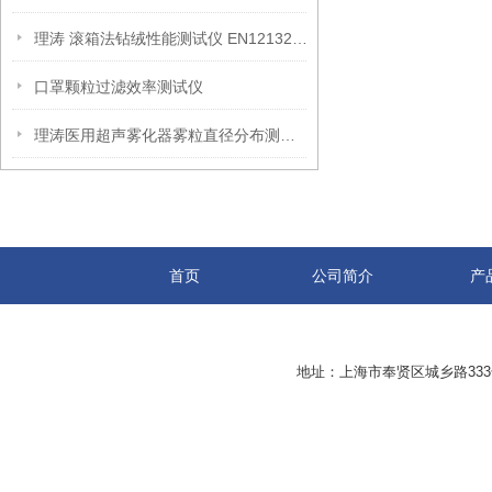
理涛 滚箱法钻绒性能测试仪 EN12132-1:1999 仪器特点
口罩颗粒过滤效率测试仪
理涛医用超声雾化器雾粒直径分布测试仪技术参数
首页
公司简介
产
地址：上海市奉贤区城乡路33