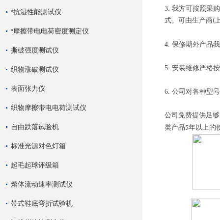
3.
我方可按照采购
*抗湿性能测试仪
式。可由生产商
(
*摩擦带电电荷密度测定仪
4.
保修期外产品我
撕破强度测试仪
5.
安装维修严格按
织物涨破测试仪
表面张力仪
6.
公司对各种型号
织物摩擦带电电荷测试仪
公司免费提供足够
自由跌落试验机
类产品
年以上的
5
标准光源对色灯箱
起毛起球评级箱
熔体流动速率测试仪
帯式鞋底弯折试验机