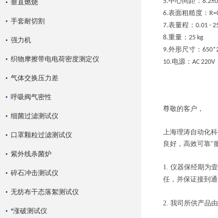
中心间距：
5.
8.2±
垂直燃烧
表面粗糙度：
6.
R=
手套耐切割
表量程：
7.
0.01 - 2
重量：
8.
25 kg
强力机
外形尺寸：
9.
650*
织物摩擦带电电荷密度测定仪
电源：
10.
AC 220V
气体交换压力差
呼吸阀气密性
尊敬
的客户，
细菌过滤测试仪
上海理涛自动化科
口罩颗粒过滤测试仪
良好，高效可靠"
紫外线杀菌炉
1.
仪
器
保经期为
壹
碎石冲击测试仪
任
，
并保证接到通
无纺布干态落絮测试仪
2.
我司所供产品由
*涨破测试仪