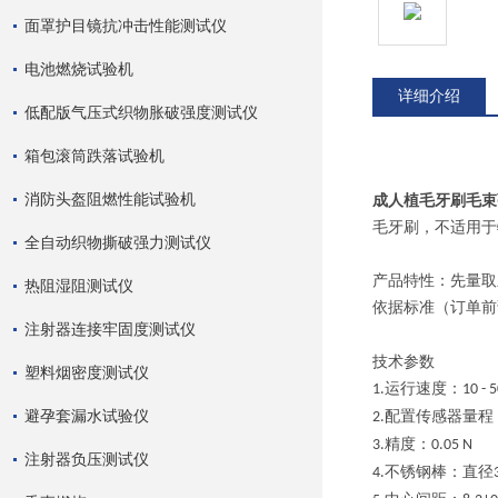
面罩护目镜抗冲击性能测试仪
电池燃烧试验机
详细介绍
低配版气压式织物胀破强度测试仪
箱包滚筒跌落试验机
消防头盔阻燃性能试验机
成人植毛牙刷毛束
毛牙刷，不适用于
全自动织物撕破强力测试仪
产品特性：先量取
热阻湿阻测试仪
依据标准（订单前
注射器连接牢固度测试仪
技术参数
塑料烟密度测试仪
运行速度：
1.
10 - 
避孕套漏水试验仪
配置传感器量程
2.
精度：
3.
0.05 N
注射器负压测试仪
不锈钢棒：直径
4.