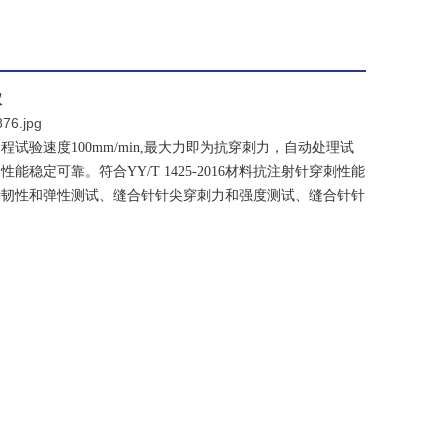
仪
过程试验速度
100mm/min,最大力即为抗穿刺力，自动处理试
、性能稳定可靠。
符合
YY/T 1425-2016材料抗注射针穿刺性能
针韧性和弹性测试、缝合针针尖穿刺力和强度测试、缝合针针