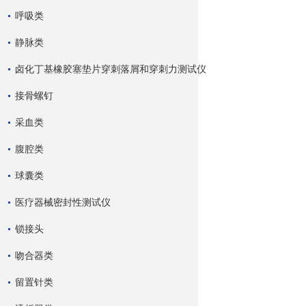
呼吸类
静脉类
卤化丁基橡胶塞垫片穿刺落屑和穿刺力测试仪
接骨螺钉
采血类
腹腔类
球囊类
医疗器械密封性测试仪
锁接头
吻合器类
留置针类