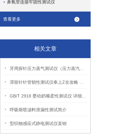
鼻氧管连接牢固性测试仪
查看更多
相关文章
牙周探针压力蒸气测试仪（压力蒸汽试验法）中国制造上海理涛！
滞留针针管韧性测试仪奉上Z全攻略 开启狂欢盛宴！上海理涛！
GB/T 2918 婴幼奶嘴柔性测试仪 详细配置信息 理涛制造
呼吸熔喷滤料泄漏性测试简介
型织物感应式静电测试仪直销