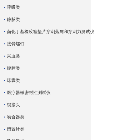
呼吸类
静脉类
卤化丁基橡胶塞垫片穿刺落屑和穿刺力测试仪
接骨螺钉
采血类
腹腔类
球囊类
医疗器械密封性测试仪
锁接头
吻合器类
留置针类