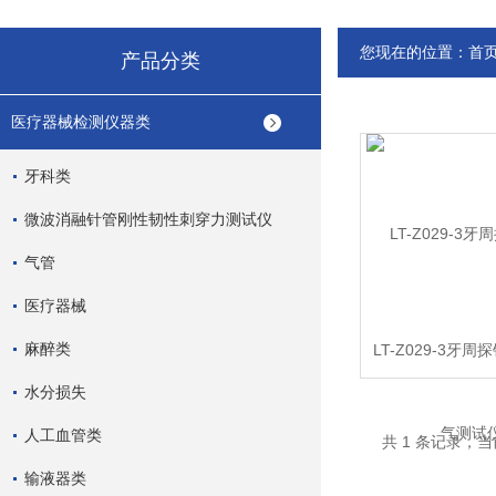
您现在的位置：
首
产品分类
医疗器械检测仪器类
牙科类
微波消融针管刚性韧性刺穿力测试仪
气管
医疗器械
麻醉类
LT-Z029-3牙
测试仪
水分损失
人工血管类
共 1 条记录，当
输液器类