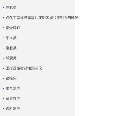
静脉类
卤化丁基橡胶塞垫片穿刺落屑和穿刺力测试仪
接骨螺钉
采血类
腹腔类
球囊类
医疗器械密封性测试仪
锁接头
吻合器类
留置针类
透析器类