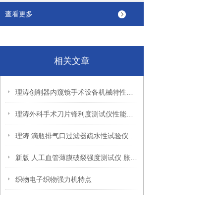
查看更多
相关文章
理涛创削器内窥镜手术设备机械特性测试仪测试稳定
理涛外科手术刀片锋利度测试仪性能稳定 操作规程
理涛 滴瓶排气口过滤器疏水性试验仪 压力控制 泄漏检测
新版 人工血管薄膜破裂强度测试仪 胀破膜1片可选配多平
织物电子织物强力机特点