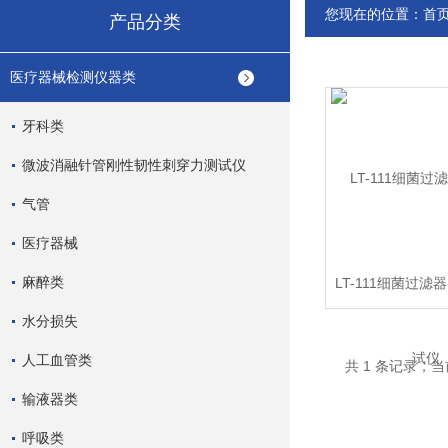
您现在的位置：
首
产品分类
医疗器械检测仪器类
牙科类
微波消融针管刚性韧性刺穿力测试仪
气管
医疗器械
麻醉类
LT-111细菌过
仪
水分损失
人工血管类
共 1 条记录，当
输液器类
呼吸类