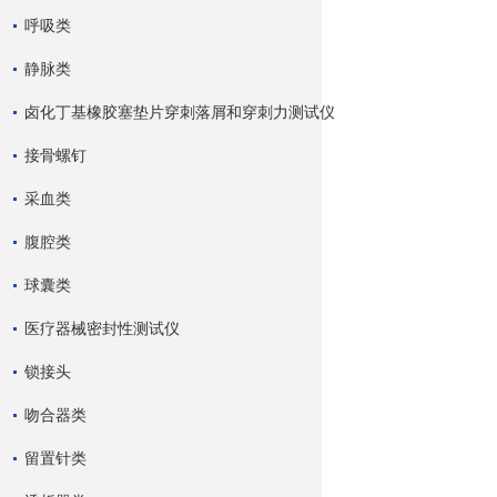
呼吸类
静脉类
卤化丁基橡胶塞垫片穿刺落屑和穿刺力测试仪
接骨螺钉
采血类
腹腔类
球囊类
医疗器械密封性测试仪
锁接头
吻合器类
留置针类