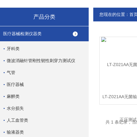
您现在的位置：
首
产品分类
医疗器械检测仪器类
牙科类
微波消融针管刚性韧性刺穿力测试仪
气管
医疗器械
麻醉类
LT-Z021AA无
压测试
水分损失
人工血管类
共 1 条记录，当
输液器类