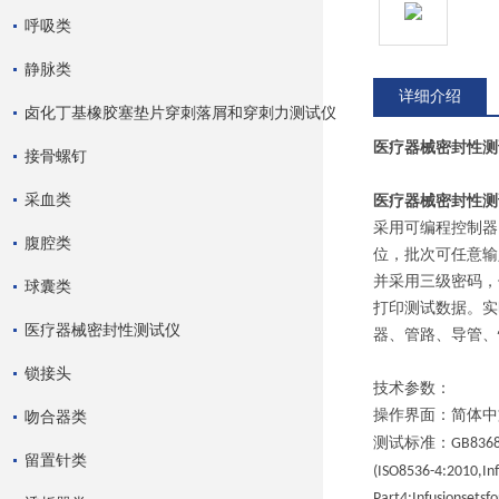
呼吸类
静脉类
详细介绍
卤化丁基橡胶塞垫片穿刺落屑和穿刺力测试仪
医疗器械密封性测
接骨螺钉
采血类
医疗器械密封性测
采用可编程控制器
腹腔类
位，批次可任意输
并采用三级密码，
球囊类
打印测试数据。实
医疗器械密封性测试仪
器、管路、导管、
锁接头
技术参数：
操作界面：简体中
吻合器类
测试标准：
GB836
留置针类
(ISO8536-4:2010,In
Part4:Infusionsetsf