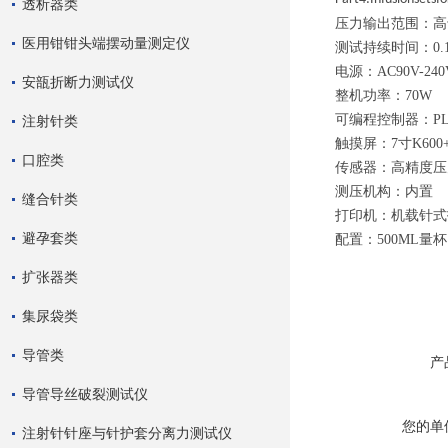
透析器类
压力输出范围：高于
医用钳钳头端摆动量测定仪
测试持续时间：0.1
电源：AC90V-24
安瓿折断力测试仪
整机功率：70W
可编程控制器：PL
注射针类
触摸屏：7寸K600
口腔类
传感器：高精度压
测压机构：内置
缝合针类
打印机：机载针式
避孕套类
配置：500ML量
扩张器类
集尿袋类
导管类
产
导管导丝破裂测试仪
您的单
注射针针座与针护套分离力测试仪