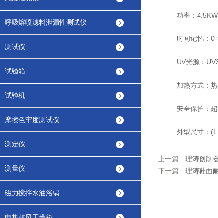
功率：4.5KW
呼吸熔喷滤料泄漏性测试仪
时间记忆：0-99
测试仪
UV光源：UV3
试验箱
加热方式：热
试验机
安全保护：超温
摩擦色牢度测试仪
外型尺寸：(L×W×H
测定仪
上一篇：
理涛创削
测量仪
下一篇：
理涛鞋面耐
磁力搅拌水油浴锅
电热鼓风干燥箱