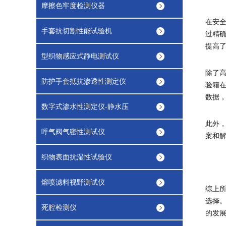
摩擦色牢度检测仪器
在安
手套抗切割性能试验机
过精
提高
型织物感应式静电测试仪
除了
防护手套抵抗渗透性测定仪
验箱
数据
数字式渗水性测定仪-静水压
此外
呼气阀气密性测试仪
案和
织物表面抗湿性试验仪
熔喷滤料视野测试仪
综上
选择。
死腔检测仪
的发