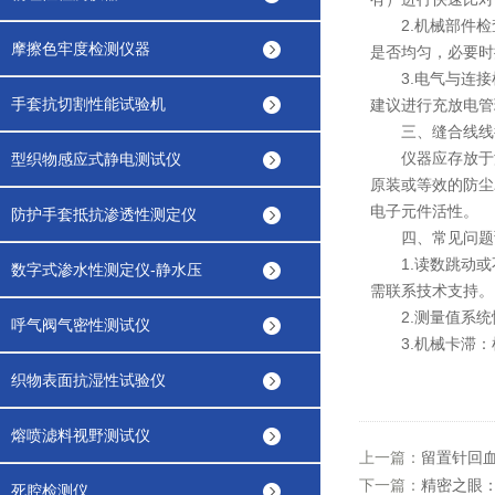
2.机械部件检
摩擦色牢度检测仪器
是否均匀，必要时
3.电气与连接
手套抗切割性能试验机
建议进行充放电管
三、缝合线线径
仪器应存放于温度
型织物感应式静电测试仪
原装或等效的防尘
电子元件活性。
防护手套抵抗渗透性测定仪
四、常见问题
1.读数跳动或
数字式渗水性测定仪-静水压
需联系技术支持。
2.测量值系统性
呼气阀气密性测试仪
3.机械卡滞：
织物表面抗湿性试验仪
熔喷滤料视野测试仪
上一篇：
留置针回
下一篇：
精密之眼
死腔检测仪