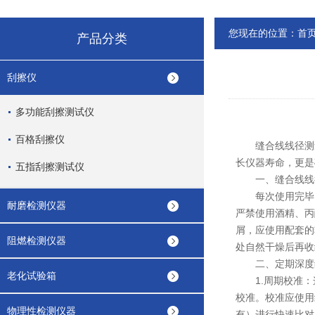
您现在的位置：
首
产品分类
刮擦仪
多功能刮擦测试仪
百格刮擦仪
缝合线线径测量
长仪器寿命，更是
五指刮擦测试仪
一、
缝合线线
每次使用完毕，
耐磨检测仪器
严禁使用酒精、丙
屑，应使用配套的
阻燃检测仪器
处自然干燥后再收
二、定期深度
老化试验箱
1.周期校准：
校准。校准应使用
物理性检测仪器
有）进行快速比对