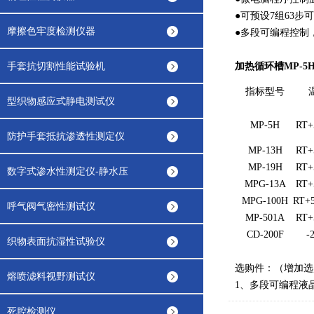
●可预设7组63
摩擦色牢度检测仪器
●多段可编程控制
手套抗切割性能试验机
加热循环槽MP-5
指标型号
型织物感应式静电测试仪
MP-5H
RT+
防护手套抵抗渗透性测定仪
MP-13H
RT+
MP-19H
RT+
数字式渗水性测定仪-静水压
MPG-13A
RT+
MPG-100H
RT+5
呼气阀气密性测试仪
MP-501A
RT+
CD-200F
-
织物表面抗湿性试验仪
选购件：（增加选
熔喷滤料视野测试仪
1、多段可编程液
死腔检测仪